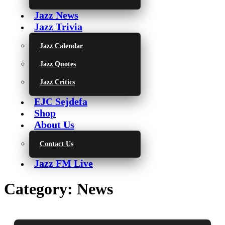
Jazz News
Jazz Trivia
Jazz Calendar
Jazz Quotes
Jazz Critics
EJC Sejdefa
Shop
About Us
Contact Us
Jazz FM Live
Category:
News